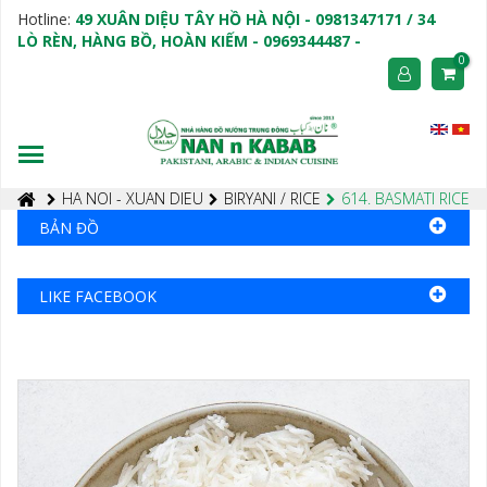
Hotline:
49 XUÂN DIỆU TÂY HỒ HÀ NỘI - 0981347171 / 34
LÒ RÈN, HÀNG BỒ, HOÀN KIẾM - 0969344487 -
0
HA NOI - XUAN DIEU
BIRYANI / RICE
614. BASMATI RICE
BẢN ĐỒ
LIKE FACEBOOK