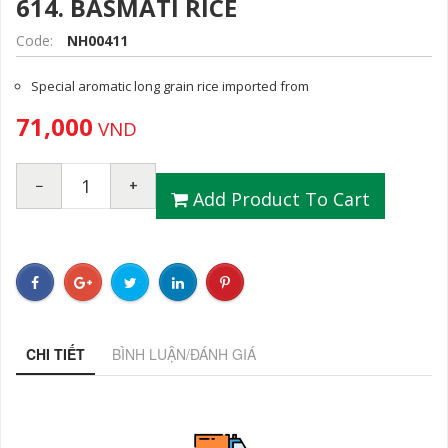
614. BASMATI RICE
Code:
NH00411
Special aromatic long grain rice imported from
71,000
VND
−
+
Add Product To Cart
CHI TIẾT
BÌNH LUẬN/ĐÁNH GIÁ